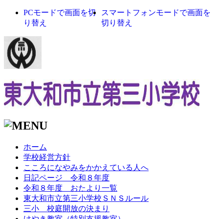
PCモードで画面を切
スマートフォンモードで画面を
り替え
切り替え
ホーム
学校経営方針
こころになやみをかかえている人へ
日記ページ 令和８年度
令和８年度 おたより一覧
東大和市立第三小学校ＳＮＳルール
三小 校庭開放の決まり
けやき教室（特別支援教室）