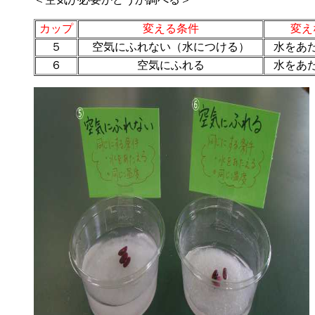
カップ
変える条件
変え
５
空気にふれない（水につける）
水をあ
６
空気にふれる
水をあ