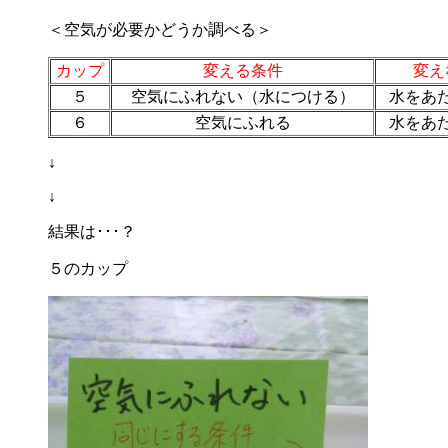
＜空気が必要かどうか調べる＞
カップ
変える条件
変え
５
空気にふれない（水につける）
水をあ
６
空気にふれる
水をあ
↓
↓
結果は･･･？
５のカップ