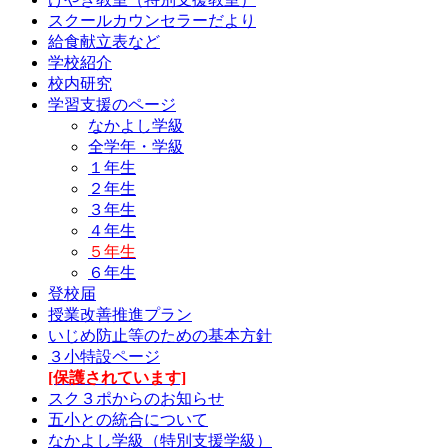
スクールカウンセラーだより
給食献立表など
学校紹介
校内研究
学習支援のページ
なかよし学級
全学年・学級
１年生
２年生
３年生
４年生
５年生
６年生
登校届
授業改善推進プラン
いじめ防止等のための基本方針
３小特設ページ
[保護されています]
スク３ポからのお知らせ
五小との統合について
なかよし学級（特別支援学級）