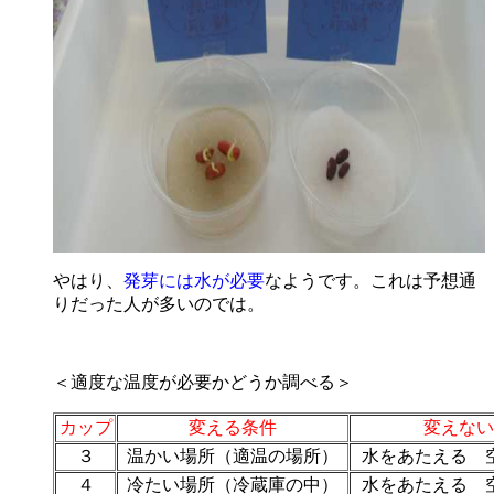
やはり、
発芽には水が必要
なようです。これは予想通
りだった人が多いのでは。
＜適度な温度が必要かどうか調べる＞
カップ
変える条件
変えない
３
温かい場所（適温の場所）
水をあたえる 
４
冷たい場所（冷蔵庫の中）
水をあたえる 