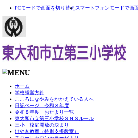
PCモードで画面を切り替え
スマートフォンモードで画
ホーム
学校経営方針
こころになやみをかかえている人へ
日記ページ 令和８年度
令和８年度 おたより一覧
東大和市立第三小学校ＳＮＳルール
三小 校庭開放の決まり
けやき教室（特別支援教室）
スクールカウンセラーだより