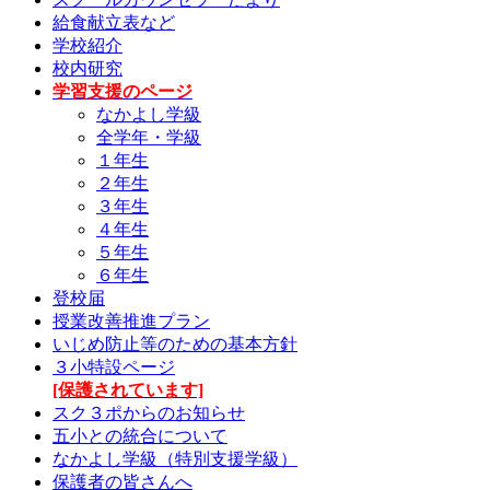
給食献立表など
学校紹介
校内研究
学習支援のページ
なかよし学級
全学年・学級
１年生
２年生
３年生
４年生
５年生
６年生
登校届
授業改善推進プラン
いじめ防止等のための基本方針
３小特設ページ
[保護されています]
スク３ポからのお知らせ
五小との統合について
なかよし学級（特別支援学級）
保護者の皆さんへ