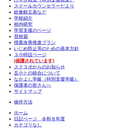
スクールカウンセラーだより
給食献立表など
学校紹介
校内研究
学習支援のページ
登校届
授業改善推進プラン
いじめ防止等のための基本方針
３小特設ページ
[保護されています]
スク３ポからのお知らせ
五小との統合について
なかよし学級（特別支援学級）
保護者の皆さんへ
サイトマップ
操作方法
ホーム
日記ページ 令和８年度
カテゴリなし