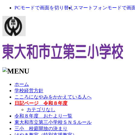
PCモードで画面を切り替え
スマートフォンモードで画
ホーム
学校経営方針
こころになやみをかかえている人へ
日記ページ 令和８年度
カテゴリなし
令和８年度 おたより一覧
東大和市立第三小学校ＳＮＳルール
三小 校庭開放の決まり
けやき教室（特別支援教室）